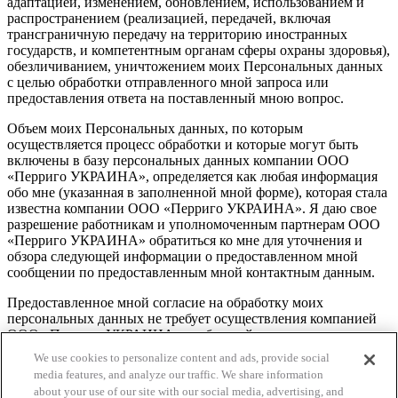
адаптацией, изменением, обновлением, использованием и
распространением (реализацией, передачей, включая
трансграничную передачу на территорию иностранных
государств, и компетентным органам сферы охраны здоровья),
обезличиванием, уничтожением моих Персональных данных
с целью обработки отправленного мной запроса или
предоставления ответа на поставленный мною вопрос.
Объем моих Персональных данных, по которым
осуществляется процесс обработки и которые могут быть
включены в базу персональных данных компании ООО
«Перриго УКРАИНА», определяется как любая информация
обо мне (указанная в заполненной мной форме), которая стала
известна компании ООО «Перриго УКРАИНА». Я даю свое
разрешение работникам и уполномоченным партнерам ООО
«Перриго УКРАИНА» обратиться ко мне для уточнения и
обзора следующей информации о предоставленном мной
сообщении по предоставленным мной контактным данным.
Предоставленное мной согласие на обработку моих
персональных данных не требует осуществления компанией
ООО «Перриго УКРАИНА» сообщений о передаче моих
персональных данных третьим лицам, согласно нормам ст. 21
We use cookies to personalize content and ads, provide social
Закона Украины «О защите персональных данных». Я
media features, and analyze our traffic. We share information
подтверждаю, что мне понятны мои права, определенные
about your use of our site with our social media, advertising, and