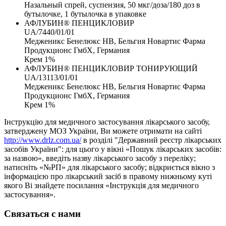
Назальный спрей, суспензия, 50 мкг/доза/180 доз в
бутылочке, 1 бутылочка в упаковке
АФЛУБИН® ПЕНЦИКЛОВИР
UA/7440/01/01
Медженикс Бенелюкс НВ, Бельгия Новартис Фарма
Продукционс ГмбХ, Германия
Крем 1%
АФЛУБИН® ПЕНЦИКЛОВИР ТОНИРУЮЩИЙ
UA/13113/01/01
Медженикс Бенелюкс НВ, Бельгия Новартис Фарма
Продукционс ГмбХ, Германия
Крем 1%
Інструкцію для медичного застосування лікарського засобу,
затверджену МОЗ України, Ви можете отримати на сайті
http://www.drlz.com.ua/
в розділі "Державний реєстр лікарських
засобів України": для цього у вікні «Пошук лікарських засобів:
за назвою», введіть назву лікарського засобу з переліку;
натисніть «№РП» для лікарського засобу; відкриється вікно з
інформацією про лікарський засіб в правому нижньому куті
якого Ві знайдете посилання «Інструкція для медичного
застосування».
Связаться с нами