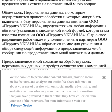
предоставления ответа на поставленный мною вопрос.
Объем моих Персональных данных, по которым
осуществляется процесс обработки и которые могут быть
включены в базу персональных данных компании ООО
«Перриго УКРАИНА», определяется как любая информация
обо мне (указанная в заполненной мной форме), которая стала
известна компании ООО «Перриго УКРАИНА». Я даю свое
разрешение работникам и уполномоченным партнерам ООО
«Перриго УКРАИНА» обратиться ко мне для уточнения и
обзора следующей информации о предоставленном мной
сообщении по предоставленным мной контактным данным.
Предоставленное мной согласие на обработку моих
персональных данных не требует осуществления компанией
ООО «Перриго УКРАИНА» сообщений о передаче моих
персональных данных третьим лицам, согласно нормам ст. 21
We use cookies to personalize content and ads, provide social
Закона Украины «О защите персональных данных». Я
media features, and analyze our traffic. We share information
подтверждаю, что мне понятны мои права, определенные
about your use of our site with our social media, advertising, and
Законом Украины «О защите персональных данных», а также
analytics partners who may combine it with other information
цель обработки моих персональных данных, в том числе сбор
that you have provided to them or that they have collected from
моих персональных данных. Я согласен, что срок обработки
your use of their services. For more information visit our
моих персональных данных — бессрочный.
Privacy Notice
Спасибо, мы получили ваше письмо и скоро