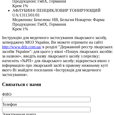
Продукционс ГмбХ, Германия
Крем 1%
АФЛУБИН® ПЕНЦИКЛОВИР ТОНИРУЮЩИЙ
UA/13113/01/01
Медженикс Бенелюкс НВ, Бельгия Новартис Фарма
Продукционс ГмбХ, Германия
Крем 1%
Інструкцію для медичного застосування лікарського засобу,
затверджену МОЗ України, Ви можете отримати на сайті
http://www.drlz.com.ua/
в розділі "Державний реєстр лікарських
засобів України": для цього у вікні «Пошук лікарських засобів:
за назвою», введіть назву лікарського засобу з переліку;
натисніть «№РП» для лікарського засобу; відкриється вікно з
інформацією про лікарський засіб в правому нижньому куті
якого Ві знайдете посилання «Інструкція для медичного
застосування».
Связаться с нами
ФИО
Телефон
Электронная почта