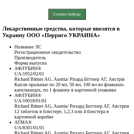
Created by DL Agency
Cookies Settings
Лекарственные средства, которые ввозятся в
Украину ООО «Перриго УКРАИНА»
Название ЛС
Регистрационное свидетельство
Производитель
Форма выпуска
АФЛУБИН®
UA/1952/02/01
Richard Bittner AG, Austria/ Ріхард Біттнер АГ, Австрія
Капли оральные по 20 мл, 50 мл, 100 мл во флаконах-
капельницах, по 1 флакону в картонной упаковке
АФЛУБИН®
UA/10018/01/01
Richard Bittner AG, Austria/ Рихард Биттнер АГ, Австрия
12 таблеток в блистере, 1,2,3 или 4 блистера в
картонной коробке
ATMA®
UA/8301/01/01
Richard Bittner AG, Austria/ Рихард Биттнер АГ, Австрия