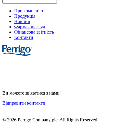
Про компанію
Продукція
Новини
Фармаконагляд
Фінансова звітність
Контакти
Cookie Statement
Privacy Notice
Cookie List
Ви можете зв'язатися з нами
Відправити контакти
© 2026 Perrigo Company plc, All Rights Reserved.
Created by DL Agency