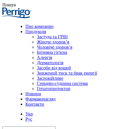
Пошук
Про компанію
Продукція
Застуда та ГРВІ
Жіноче здоров’я
Чоловіче здоров’я
Інтимна гігієна
Алергія
Дерматологія
Засоби від вошей
Знижений тиск та брак енергії
Заспокійливе
Серцево-судинна система
Гепатопротектор
Новини
Фармаконагляд
Контакти
Укр
Рус