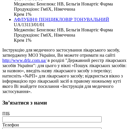
Медженікс Бенелюкс НВ, Бельгія Новартіс Фарма
Продукціонс ГмбХ, Німеччина
Крем 1%
АФЛУБІН® ПЕНЦИКЛОВІР ТОНУВАЛЬНИЙ
UA/13113/01/01
Медженікс Бенелюкс НВ, Бельгія Новартіс Фарма
Продукціонс ГмбХ, Німеччина
Крем 1%
Інструкцію для медичного застосування лікарського засобу,
затверджену МОЗ України, Ви можете отримати на сайті
http://www.drlz.com.ua/
в розділі "Державний реєстр лікарських
засобів України": для цього у вікні «Пошук лікарських засобів:
за назвою», введіть назву лікарського засобу з переліку;
натисніть «№РП» для лікарського засобу; відкриється вікно з
інформацією про лікарський засіб в правому нижньому куті
якого Ві знайдете посилання «Інструкція для медичного
застосування».
Зв’язатися з нами
ПІБ
Телефон