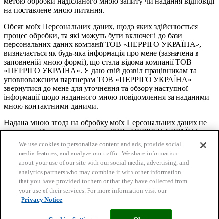
метою обробки надісланого мною запиту чи надання відповіді
на поставлене мною питання.
Обсяг моїх Персональних даних, щодо яких здійснюється
процес обробки, та які можуть бути включені до бази
персональних даних компанії ТОВ «ПЕРРІГО УКРАЇНА»,
визначається як будь-яка інформація про мене (зазначена в
заповненій мною формі), що стала відома компанії ТОВ
«ПЕРРІГО УКРАЇНА». Я даю свій дозвіл працівникам та
уповноваженим партнерам ТОВ «ПЕРРІГО УКРАЇНА»
звернутися до мене для уточнення та обзору наступної
інформації щодо наданного мною повідомлення за наданими
мною контактними даними.
Надана мною згода на обробку моїх Персональних даних не
вимагає здійснення компанією ТОВ «ПЕРРІГО УКРАЇНА»
повідомлень про передачу моїх Персональних даних третім
We use cookies to personalize content and ads, provide social
особам, згідно з нормами ст. 21 Закону України «Про захист
media features, and analyze our traffic. We share information
персональних даних». Я підтверджую, що мені зрозумілі мої
about your use of our site with our social media, advertising, and
права, визначені Законом України «Про захист персональних
analytics partners who may combine it with other information
даних», а також мета обробки моїх Персональних даних, в
that you have provided to them or that they have collected from
тому числі збір моїх Персональних даних. Я погоджуюсь, що
your use of their services. For more information visit our
строк обробки моїх Персональних даних – безстроковий.
Privacy Notice
Спасибі, ми отримали ваш лист і скоро