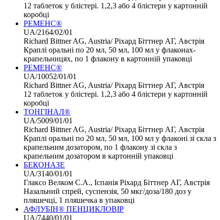
12 таблеток у блістері. 1,2,3 або 4 блістери у картонній
коробці
РЕМЕНС®
UA/2164/02/01
Richard Bittner AG, Austria/ Ріхард Біттнер АГ, Австрія
Краплі оральні по 20 мл, 50 мл, 100 мл у флаконах-
крапельницях, по 1 флакону в картонній упаковці
РЕМЕНС®
UA/10052/01/01
Richard Bittner AG, Austria/ Ріхард Біттнер АГ, Австрія
12 таблеток у блістері. 1,2,3 або 4 блістери у картонній
коробці
ТОНГІНАЛ®
UA/5009/01/01
Richard Bittner AG, Austria/ Ріхард Біттнер АГ, Австрія
Краплі оральні по 20 мл, 50 мл, 100 мл у флаконі зі скла з
крапельним дозатором, по 1 флакону зі скла з
крапельним дозатором в картонній упаковці
БЕКОНАЗЕ
UA/3140/01/01
Глаксо Велком С.А., Іспанія Ріхард Біттнер АГ, Австрія
Назальний спрей, суспензія, 50 мкг/доза/180 доз у
пляшечці, 1 пляшечка в упаковці
АФЛУБІН® ПЕНЦИКЛОВІР
UA/7440/01/01